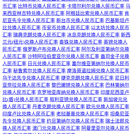
币汇率
比特币兑换人民币汇率
卡塔尔利尔兑换人民币汇率
马
来西亚林吉特兑换人民币汇率
阿根廷比索兑换人民币汇率
肯
尼亚先令兑换人民币汇率
新台币兑换人民币汇率
巴基斯坦卢
比兑换人民币汇率
币安币兑换人民币汇率
以太坊兑换人民币
汇率
瑞典克朗兑换人民币汇率
冰岛克朗兑换人民币汇率
新西
兰元(纽元)兑换人民币汇率
泰铢兑换人民币汇率
英镑兑换人
民币汇率
俄罗斯卢布兑换人民币汇率
阿尔及利亚第纳尔兑换
人民币汇率
沙特阿拉伯里亚尔兑换人民币汇率
盎司金子兑换
人民币汇率
日元兑换人民币汇率
塞尔维亚第纳尔兑换人民币
汇率
秘鲁索尔兑换人民币汇率
摩洛哥道拉姆兑换人民币汇率
乌干达先令兑换人民币汇率
捷克克朗兑换人民币汇率
尼日利
亚奈拉兑换人民币汇率
黎巴嫩镑兑换人民币汇率
巴林第纳尔
兑换人民币汇率
克罗地亚库纳兑换人民币汇率
印度尼西亚卢
比(盾)兑换人民币汇率
叙利亚镑兑换人民币汇率
新加坡元兑
换人民币汇率
丹麦克朗兑换人民币汇率
欧元兑换人民币汇率
印度卢比兑换人民币汇率
老挝基普兑换人民币汇率
坦桑尼亚
先令兑换人民币汇率
约旦第纳尔兑换人民币汇率
瑞士法郎兑
换人民币汇率
澳门元兑换人民币汇率
阿曼里亚尔兑换人民币