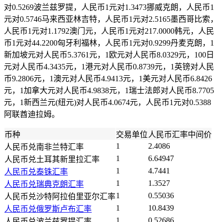
对0.5269波兰兹罗提，人民币1元对1.3473挪威克朗，人民币1
元对0.5746马来西亚林吉特，人民币1元对2.5165墨西哥比索，
人民币1元对1.1792澳门元，人民币1元对217.0000韩元，人民
币1元对44.2200匈牙利福林，人民币1元对0.9299丹麦克朗，1
新加坡元对人民币5.3761元，1欧元对人民币8.0329元，100日
元对人民币4.3435元，1港元对人民币0.8739元，1英镑对人民
币9.2806元，1澳元对人民币4.9413元，1美元对人民币6.8426
元，1加拿大元对人民币4.9838元，1瑞士法郎对人民币8.7705
元，1新西兰元(纽元)对人民币4.0674元，人民币1元对0.5388
阿联酋迪拉姆。
币种
交易单位
人民币汇率中间价
1
2.4086
人民币兑南非兰特汇率
1
6.64947
人民币兑土耳其新里拉汇率
1
4.7441
人民币兑泰铢汇率
1
1.3527
人民币兑瑞典克朗汇率
1
0.55036
人民币兑沙特阿拉伯里亚尔汇率
1
10.8439
人民币兑俄罗斯卢布汇率
1
0.52686
人民币兑波兰兹罗提汇率