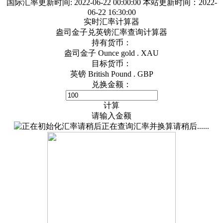
国际汇率更新时间:
2022-06-22 00:00:00
本站更新时间：2022-
06-22 16:30:00
实时汇率计算器
盎司金子兑英镑汇率查询计算器
持有货币：
盎司金子 Ounce gold . XAU
目标货币：
英镑 British Pound . GBP
兑换金额：
计算
请输入金额
正在查询汇率并换算请稍后......