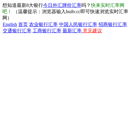
想知道最新8大银行
今日外汇牌价汇率
吗？
快来实时汇率网
吧！
（温馨提示：浏览器输入huilv.cc即可快速浏览实时汇率
网）
English
首页
农业银行汇率
中国人民银行汇率
招商银行汇率
交通银行汇率
工商银行汇率
最新汇率
意见建议