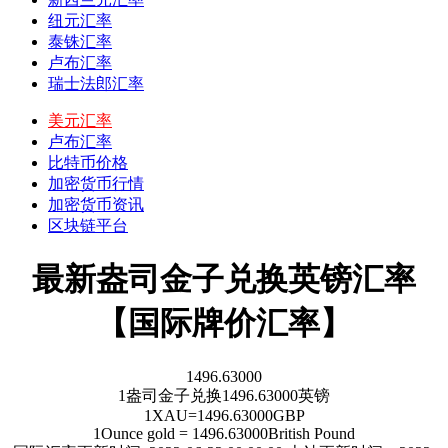
纽元汇率
泰铢汇率
卢布汇率
瑞士法郎汇率
美元汇率
卢布汇率
比特币价格
加密货币行情
加密货币资讯
区块链平台
最新盎司金子兑换英镑汇率
【国际牌价汇率】
1496.63000
1
盎司金子
兑换
1496.63000
英镑
1
XAU
=
1496.63000
GBP
1
Ounce gold
=
1496.63000
British Pound