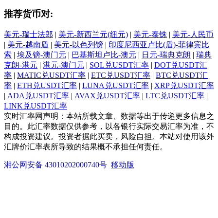
推荐货币对:
美元-瑞士法郎
|
美元-新西兰元(纽元)
|
美元-泰铢
|
美元-人民币
|
美元-越南盾
|
美元-以色列镑
|
印度尼西亚卢比(盾)-菲律宾比
索
|
埃及镑-澳门元
|
巴基斯坦卢比-澳元
|
日元-瑞典克朗
|
瑞典
克朗-港元
|
港元-澳门元
|
SOL兑USDT汇率
|
DOT兑USDT汇
率
|
MATIC兑USDT汇率
|
ETC兑USDT汇率
|
BTC兑USDT汇
率
|
ETH兑USDT汇率
|
LUNA兑USDT汇率
|
XRP兑USDT汇率
|
ADA兑USDT汇率
|
AVAX兑USDT汇率
|
LTC兑USDT汇率
|
LINK兑USDT汇率
实时汇率网声明：本站所载文章、数据等出于传递更多信息之
目的。此汇率数据仅供参考，以各银行实际交易汇率为准，不
构成投资建议。投资者据此买卖，风险自担。本站对使用该外
汇牌价汇率表所导致的结果概不承担任何责任。
湘公网安备 43010202000740号
移动版