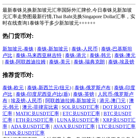
最新泰铢兑换新加坡元汇率国际外汇牌价,今日泰铢兑新加坡
元汇率走势图最新行情,Thai Baht兑换Singapore Dollar汇率，实
时在线查询1泰铢等于多少新加坡元++++++
热门货币对:
新加坡元-泰铢
|
泰铢-新加坡元
|
泰铢-人民币
|
泰铢-巴基斯坦
卢比
|
泰铢-马来西亚林吉特
|
泰铢-港元
|
泰铢-韩元
|
泰铢-澳元
|
泰铢-阿联酋迪拉姆
|
泰铢-美元
|
泰铢-瑞典克朗
|
泰铢-埃及镑
推荐货币对:
泰铢-欧元
|
泰铢-新西兰元(纽元)
|
泰铢-俄罗斯卢布
|
泰铢-印度
卢比
|
泰铢-印度尼西亚卢比(盾)
|
泰铢-英镑
|
人民币-俄罗斯卢
布
|
埃及镑-人民币
|
阿联酋迪拉姆-新加坡元
|
港元-澳门元
|
澳
元-韩元
|
澳元-菲律宾比索
|
SOL兑USDT汇率
|
DOT兑USDT
汇率
|
MATIC兑USDT汇率
|
ETC兑USDT汇率
|
BTC兑USDT
汇率
|
ETH兑USDT汇率
|
LUNA兑USDT汇率
|
XRP兑USDT汇
率
|
ADA兑USDT汇率
|
AVAX兑USDT汇率
|
LTC兑USDT汇率
|
LINK兑USDT汇率