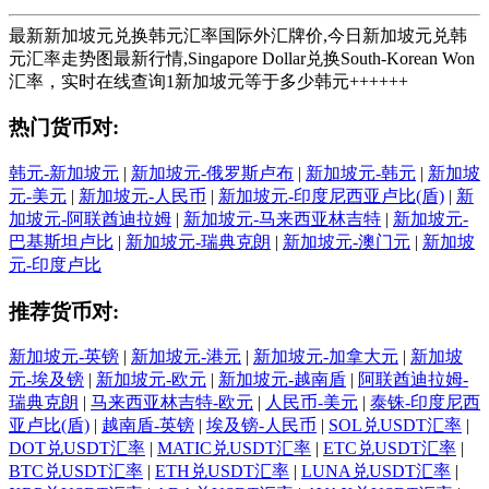
最新新加坡元兑换韩元汇率国际外汇牌价,今日新加坡元兑韩
元汇率走势图最新行情,Singapore Dollar兑换South-Korean Won
汇率，实时在线查询1新加坡元等于多少韩元++++++
热门货币对:
韩元-新加坡元
|
新加坡元-俄罗斯卢布
|
新加坡元-韩元
|
新加坡
元-美元
|
新加坡元-人民币
|
新加坡元-印度尼西亚卢比(盾)
|
新
加坡元-阿联酋迪拉姆
|
新加坡元-马来西亚林吉特
|
新加坡元-
巴基斯坦卢比
|
新加坡元-瑞典克朗
|
新加坡元-澳门元
|
新加坡
元-印度卢比
推荐货币对:
新加坡元-英镑
|
新加坡元-港元
|
新加坡元-加拿大元
|
新加坡
元-埃及镑
|
新加坡元-欧元
|
新加坡元-越南盾
|
阿联酋迪拉姆-
瑞典克朗
|
马来西亚林吉特-欧元
|
人民币-美元
|
泰铢-印度尼西
亚卢比(盾)
|
越南盾-英镑
|
埃及镑-人民币
|
SOL兑USDT汇率
|
DOT兑USDT汇率
|
MATIC兑USDT汇率
|
ETC兑USDT汇率
|
BTC兑USDT汇率
|
ETH兑USDT汇率
|
LUNA兑USDT汇率
|