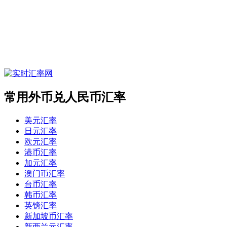
常用外币兑人民币汇率
美元汇率
日元汇率
欧元汇率
港币汇率
加元汇率
澳门币汇率
台币汇率
韩币汇率
英镑汇率
新加坡币汇率
新西兰元汇率