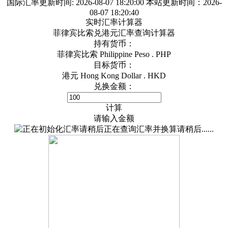
国际汇率更新时间:
2026-08-07 18:20:00
本站更新时间：2026-
08-07 18:20:40
实时汇率计算器
菲律宾比索兑港元汇率查询计算器
持有货币：
菲律宾比索 Philippine Peso . PHP
目标货币：
港元 Hong Kong Dollar . HKD
兑换金额：
计算
请输入金额
正在查询汇率并换算请稍后......