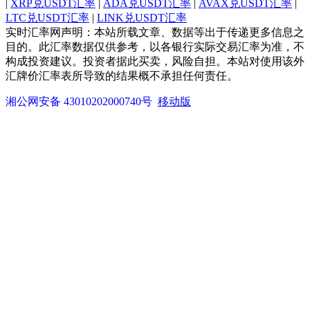
|
XRP兑USDT汇率
|
ADA兑USDT汇率
|
AVAX兑USDT汇率
|
LTC兑USDT汇率
|
LINK兑USDT汇率
实时汇率网声明：本站所载文章、数据等出于传递更多信息之
目的。此汇率数据仅供参考，以各银行实际交易汇率为准，不
构成投资建议。投资者据此买卖，风险自担。本站对使用该外
汇牌价汇率表所导致的结果概不承担任何责任。
湘公网安备 43010202000740号
移动版