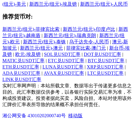
(纽元)-美元
|
新西兰元(纽元)-埃及镑
|
新西兰元(纽元)-人民币
推荐货币对:
新西兰元(纽元)-菲律宾比索
|
新西兰元(纽元)-印度卢比
|
新西
兰元(纽元)-越南盾
|
新西兰元(纽元)-瑞典克朗
|
新西兰元(纽
元)-欧元
|
新西兰元(纽元)-泰铢
|
乌干达先令-人民币
|
澳元-新
加坡元
|
新西兰元(纽元)-澳元
|
菲律宾比索-澳门元
|
新台币-埃
及镑
|
欧元-埃及镑
|
SOL兑USDT汇率
|
DOT兑USDT汇率
|
MATIC兑USDT汇率
|
ETC兑USDT汇率
|
BTC兑USDT汇率
|
ETH兑USDT汇率
|
LUNA兑USDT汇率
|
XRP兑USDT汇率
|
ADA兑USDT汇率
|
AVAX兑USDT汇率
|
LTC兑USDT汇率
|
LINK兑USDT汇率
实时汇率网声明：本站所载文章、数据等出于传递更多信息之
目的。此汇率数据仅供参考，以各银行实际交易汇率为准，不
构成投资建议。投资者据此买卖，风险自担。本站对使用该外
汇牌价汇率表所导致的结果概不承担任何责任。
湘公网安备 43010202000740号
移动版