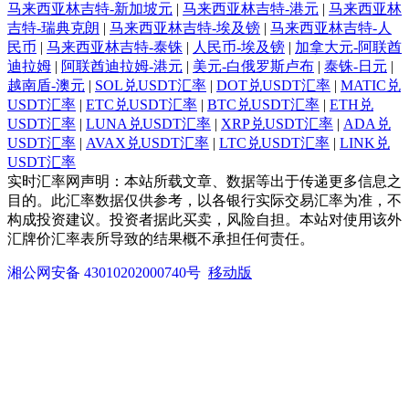
马来西亚林吉特-新加坡元
|
马来西亚林吉特-港元
|
马来西亚林
吉特-瑞典克朗
|
马来西亚林吉特-埃及镑
|
马来西亚林吉特-人
民币
|
马来西亚林吉特-泰铢
|
人民币-埃及镑
|
加拿大元-阿联酋
迪拉姆
|
阿联酋迪拉姆-港元
|
美元-白俄罗斯卢布
|
泰铢-日元
|
越南盾-澳元
|
SOL兑USDT汇率
|
DOT兑USDT汇率
|
MATIC兑
USDT汇率
|
ETC兑USDT汇率
|
BTC兑USDT汇率
|
ETH兑
USDT汇率
|
LUNA兑USDT汇率
|
XRP兑USDT汇率
|
ADA兑
USDT汇率
|
AVAX兑USDT汇率
|
LTC兑USDT汇率
|
LINK兑
USDT汇率
实时汇率网声明：本站所载文章、数据等出于传递更多信息之
目的。此汇率数据仅供参考，以各银行实际交易汇率为准，不
构成投资建议。投资者据此买卖，风险自担。本站对使用该外
汇牌价汇率表所导致的结果概不承担任何责任。
湘公网安备 43010202000740号
移动版