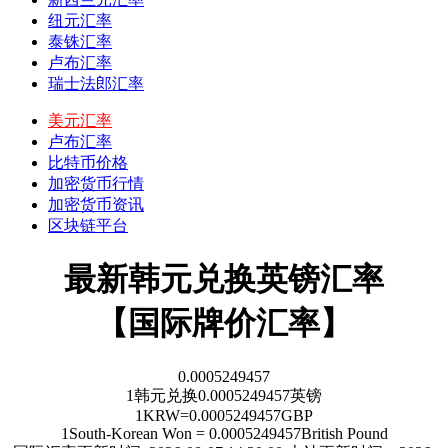
纽元汇率
泰铢汇率
卢布汇率
瑞士法郎汇率
美元汇率
卢布汇率
比特币价格
加密货币行情
加密货币资讯
区块链平台
最新韩元兑换英镑汇率
【国际牌价汇率】
0.0005249457
1
韩元
兑换
0.0005249457
英镑
1
KRW
=
0.0005249457
GBP
1
South-Korean Won
=
0.0005249457
British Pound