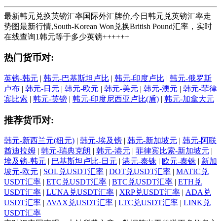
最新韩元兑换英镑汇率国际外汇牌价,今日韩元兑英镑汇率走
势图最新行情,South-Korean Won兑换British Pound汇率，实时
在线查询1韩元等于多少英镑++++++
热门货币对:
英镑-韩元
|
韩元-巴基斯坦卢比
|
韩元-印度卢比
|
韩元-俄罗斯
卢布
|
韩元-日元
|
韩元-欧元
|
韩元-美元
|
韩元-澳元
|
韩元-菲律
宾比索
|
韩元-英镑
|
韩元-印度尼西亚卢比(盾)
|
韩元-加拿大元
推荐货币对:
韩元-新西兰元(纽元)
|
韩元-埃及镑
|
韩元-新加坡元
|
韩元-阿联
酋迪拉姆
|
韩元-瑞典克朗
|
韩元-港元
|
菲律宾比索-新加坡元
|
埃及镑-韩元
|
巴基斯坦卢比-日元
|
港元-泰铢
|
欧元-泰铢
|
新加
坡元-欧元
|
SOL兑USDT汇率
|
DOT兑USDT汇率
|
MATIC兑
USDT汇率
|
ETC兑USDT汇率
|
BTC兑USDT汇率
|
ETH兑
USDT汇率
|
LUNA兑USDT汇率
|
XRP兑USDT汇率
|
ADA兑
USDT汇率
|
AVAX兑USDT汇率
|
LTC兑USDT汇率
|
LINK兑
USDT汇率