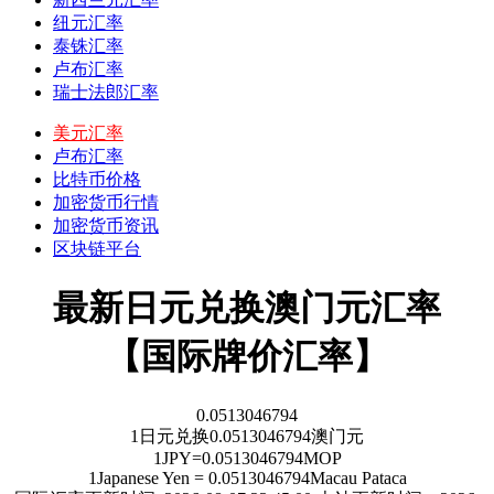
纽元汇率
泰铢汇率
卢布汇率
瑞士法郎汇率
美元汇率
卢布汇率
比特币价格
加密货币行情
加密货币资讯
区块链平台
最新日元兑换澳门元汇率
【国际牌价汇率】
0.0513046794
1
日元
兑换
0.0513046794
澳门元
1
JPY
=
0.0513046794
MOP
1
Japanese Yen
=
0.0513046794
Macau Pataca