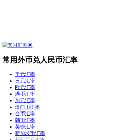
常用外币兑人民币汇率
美元汇率
日元汇率
欧元汇率
港币汇率
加元汇率
澳门币汇率
台币汇率
韩币汇率
英镑汇率
新加坡币汇率
新西兰元汇率