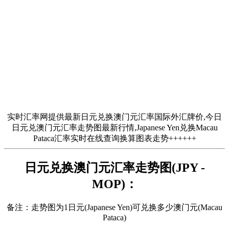
实时汇率网提供最新日元兑换澳门元汇率国际外汇牌价,今日
日元兑澳门元汇率走势图最新行情,Japanese Yen兑换Macau
Pataca汇率实时在线查询换算图表走势++++++
日元兑换澳门元汇率走势图(JPY -
MOP)：
备注：走势图为1日元(Japanese Yen)可兑换多少澳门元(Macau
Pataca)