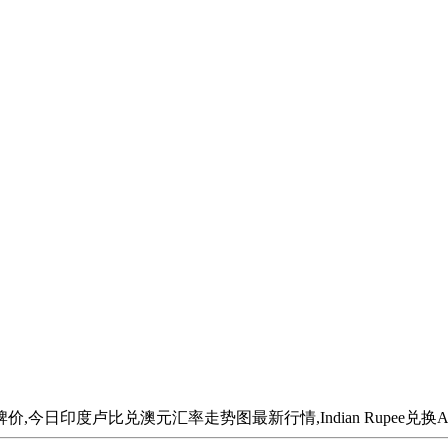
卢比兑澳元汇率走势图最新行情,Indian Rupee兑换Austra