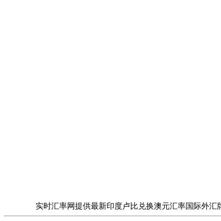
实时汇率网提供最新印度卢比兑换澳元汇率国际外汇牌价,今日印度