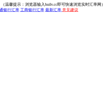
（温馨提示：浏览器输入huilv.cc即可快速浏览实时汇率网）
通银行汇率
工商银行汇率
最新汇率
意见建议