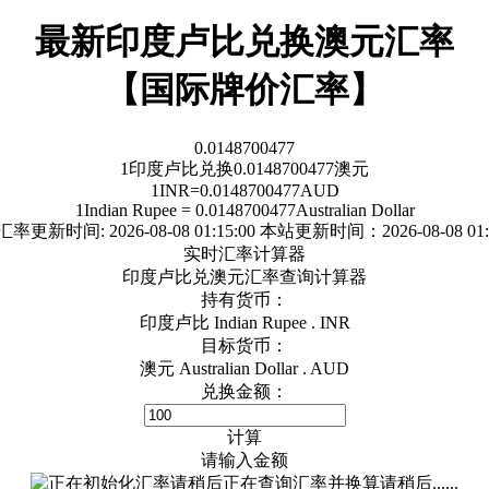
最新印度卢比兑换澳元汇率
【国际牌价汇率】
0.0148700477
1
印度卢比
兑换
0.0148700477
澳元
1
INR
=
0.0148700477
AUD
1
Indian Rupee
=
0.0148700477
Australian Dollar
汇率更新时间:
2026-08-08 01:15:00
本站更新时间：2026-08-08 01:1
实时汇率计算器
印度卢比兑澳元汇率查询计算器
持有货币：
印度卢比 Indian Rupee . INR
目标货币：
澳元 Australian Dollar . AUD
兑换金额：
计算
请输入金额
正在查询汇率并换算请稍后......