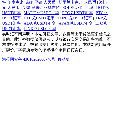
特-印度卢比
|
叙利亚镑-人民币
|
斯里兰卡卢比-人民币
|
澳门
元-人民币
|
英镑-马来西亚林吉特
|
SOL兑USDT汇率
|
DOT兑
USDT汇率
|
MATIC兑USDT汇率
|
ETC兑USDT汇率
|
BTC兑
USDT汇率
|
ETH兑USDT汇率
|
LUNA兑USDT汇率
|
XRP兑
USDT汇率
|
ADA兑USDT汇率
|
AVAX兑USDT汇率
|
LTC兑
USDT汇率
|
LINK兑USDT汇率
实时汇率网声明：本站所载文章、数据等出于传递更多信息之
目的。此汇率数据仅供参考，以各银行实际交易汇率为准，不
构成投资建议。投资者据此买卖，风险自担。本站对使用该外
汇牌价汇率表所导致的结果概不承担任何责任。
湘公网安备 43010202000740号
移动版