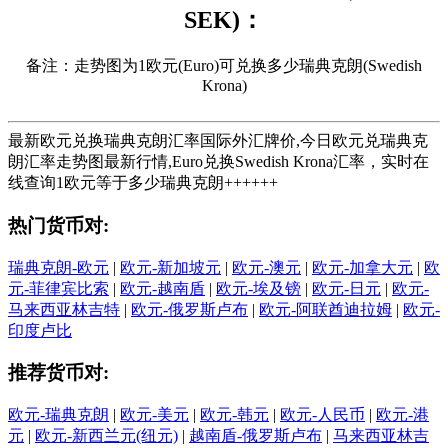
SEK)：
备注：走势图为1欧元(Euro)可兑换多少瑞典克朗(Swedish
Krona)
最新欧元兑换瑞典克朗汇率国际外汇牌价,今日欧元兑瑞典克
朗汇率走势图最新行情,Euro兑换Swedish Krona汇率，实时在
线查询1欧元等于多少瑞典克朗++++++
热门货币对:
瑞典克朗-欧元
|
欧元-新加坡元
|
欧元-澳元
|
欧元-加拿大元
|
欧
元-菲律宾比索
|
欧元-越南盾
|
欧元-埃及镑
|
欧元-日元
|
欧元-
马来西亚林吉特
|
欧元-俄罗斯卢布
|
欧元-阿联酋迪拉姆
|
欧元-
印度卢比
推荐货币对:
欧元-瑞典克朗
|
欧元-美元
|
欧元-韩元
|
欧元-人民币
|
欧元-港
元
|
欧元-新西兰元(纽元)
|
越南盾-俄罗斯卢布
|
马来西亚林吉