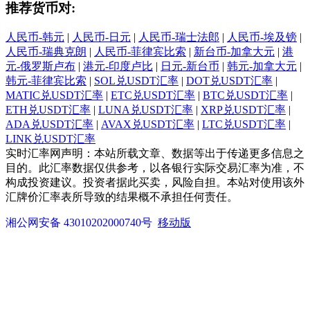
推荐货币对:
人民币-韩元
|
人民币-日元
|
人民币-瑞士法郎
|
人民币-埃及镑
|
人民币-瑞典克朗
|
人民币-菲律宾比索
|
新台币-加拿大元
|
港
元-俄罗斯卢布
|
港元-印度卢比
|
日元-新台币
|
韩元-加拿大元
|
韩元-菲律宾比索
|
SOL兑USDT汇率
|
DOT兑USDT汇率
|
MATIC兑USDT汇率
|
ETC兑USDT汇率
|
BTC兑USDT汇率
|
ETH兑USDT汇率
|
LUNA兑USDT汇率
|
XRP兑USDT汇率
|
ADA兑USDT汇率
|
AVAX兑USDT汇率
|
LTC兑USDT汇率
|
LINK兑USDT汇率
实时汇率网声明：本站所载文章、数据等出于传递更多信息之
目的。此汇率数据仅供参考，以各银行实际交易汇率为准，不
构成投资建议。投资者据此买卖，风险自担。本站对使用该外
汇牌价汇率表所导致的结果概不承担任何责任。
湘公网安备 43010202000740号
移动版