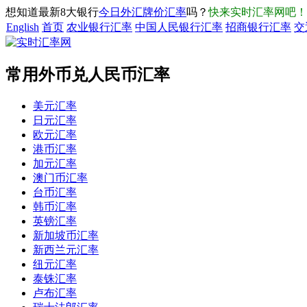
想知道最新8大银行
今日外汇牌价汇率
吗？
快来实时汇率网吧！
English
首页
农业银行汇率
中国人民银行汇率
招商银行汇率
交
常用外币兑人民币汇率
美元汇率
日元汇率
欧元汇率
港币汇率
加元汇率
澳门币汇率
台币汇率
韩币汇率
英镑汇率
新加坡币汇率
新西兰元汇率
纽元汇率
泰铢汇率
卢布汇率