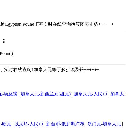
yptian Pound汇率实时在线查询换算图表走势++++++
)：
ound)
d汇率，实时在线查询1加拿大元等于多少埃及镑++++++
元-埃及镑
|
加拿大元-新西兰元(纽元)
|
加拿大元-人民币
|
加拿大
-欧元
|
以太坊-人民币
|
新台币-俄罗斯卢布
|
澳门元-加拿大元
|