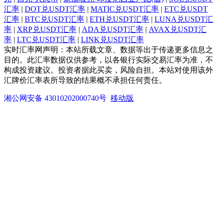
汇率
|
DOT兑USDT汇率
|
MATIC兑USDT汇率
|
ETC兑USDT
汇率
|
BTC兑USDT汇率
|
ETH兑USDT汇率
|
LUNA兑USDT汇
率
|
XRP兑USDT汇率
|
ADA兑USDT汇率
|
AVAX兑USDT汇
率
|
LTC兑USDT汇率
|
LINK兑USDT汇率
实时汇率网声明：本站所载文章、数据等出于传递更多信息之
目的。此汇率数据仅供参考，以各银行实际交易汇率为准，不
构成投资建议。投资者据此买卖，风险自担。本站对使用该外
汇牌价汇率表所导致的结果概不承担任何责任。
湘公网安备 43010202000740号
移动版