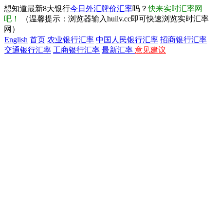
想知道最新8大银行
今日外汇牌价汇率
吗？
快来实时汇率网
吧！
（温馨提示：浏览器输入huilv.cc即可快速浏览实时汇率
网）
English
首页
农业银行汇率
中国人民银行汇率
招商银行汇率
交通银行汇率
工商银行汇率
最新汇率
意见建议