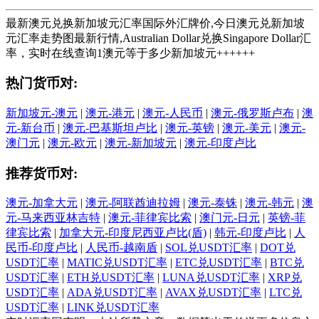
最新澳元兑换新加坡元汇率国际外汇牌价,今日澳元兑新加坡
元汇率走势图最新行情,Australian Dollar兑换Singapore Dollar汇
率，实时在线查询1澳元等于多少新加坡元++++++
热门货币对:
新加坡元-澳元
|
澳元-港元
|
澳元-人民币
|
澳元-俄罗斯卢布
|
澳
元-新台币
|
澳元-巴基斯坦卢比
|
澳元-英镑
|
澳元-美元
|
澳元-
澳门元
|
澳元-欧元
|
澳元-新加坡元
|
澳元-印度卢比
推荐货币对:
澳元-加拿大元
|
澳元-阿联酋迪拉姆
|
澳元-泰铢
|
澳元-韩元
|
澳
元-马来西亚林吉特
|
澳元-菲律宾比索
|
澳门元-日元
|
英镑-菲
律宾比索
|
加拿大元-印度尼西亚卢比(盾)
|
韩元-印度卢比
|
人
民币-印度卢比
|
人民币-越南盾
|
SOL兑USDT汇率
|
DOT兑
USDT汇率
|
MATIC兑USDT汇率
|
ETC兑USDT汇率
|
BTC兑
USDT汇率
|
ETH兑USDT汇率
|
LUNA兑USDT汇率
|
XRP兑
USDT汇率
|
ADA兑USDT汇率
|
AVAX兑USDT汇率
|
LTC兑
USDT汇率
|
LINK兑USDT汇率