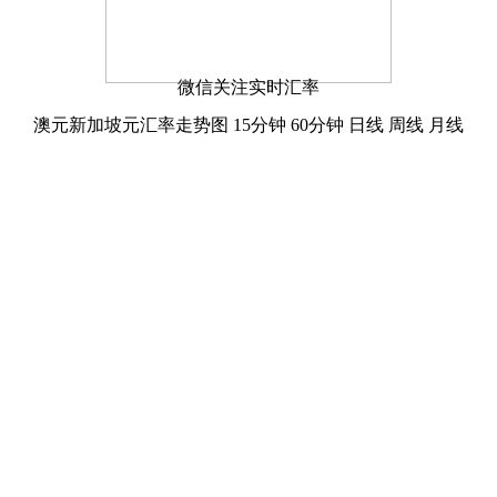
微信关注实时汇率
澳元新加坡元汇率走势图
15分钟
60分钟
日线
周线
月线