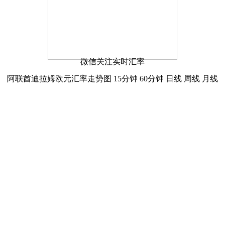
微信关注实时汇率
阿联酋迪拉姆欧元汇率走势图
15分钟
60分钟
日线
周线
月线