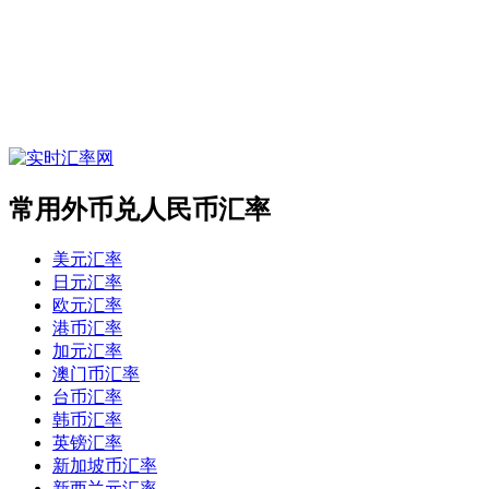
常用外币兑人民币汇率
美元汇率
日元汇率
欧元汇率
港币汇率
加元汇率
澳门币汇率
台币汇率
韩币汇率
英镑汇率
新加坡币汇率
新西兰元汇率