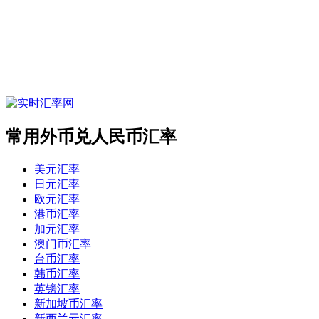
常用外币兑人民币汇率
美元汇率
日元汇率
欧元汇率
港币汇率
加元汇率
澳门币汇率
台币汇率
韩币汇率
英镑汇率
新加坡币汇率
新西兰元汇率