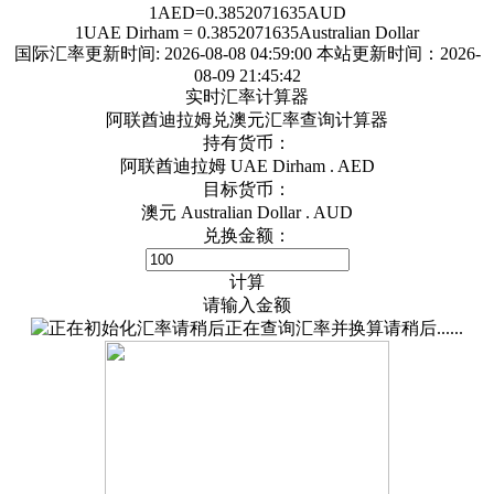
1
AED
=
0.3852071635
AUD
1
UAE Dirham
=
0.3852071635
Australian Dollar
国际汇率更新时间:
2026-08-08 04:59:00
本站更新时间：2026-
08-09 21:45:42
实时汇率计算器
阿联酋迪拉姆兑澳元汇率查询计算器
持有货币：
阿联酋迪拉姆 UAE Dirham . AED
目标货币：
澳元 Australian Dollar . AUD
兑换金额：
计算
请输入金额
正在查询汇率并换算请稍后......