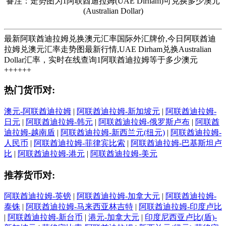
备注：走势图为1阿联酋迪拉姆(UAE Dirham)可兑换多少澳元
(Australian Dollar)
最新阿联酋迪拉姆兑换澳元汇率国际外汇牌价,今日阿联酋迪
拉姆兑澳元汇率走势图最新行情,UAE Dirham兑换Australian
Dollar汇率，实时在线查询1阿联酋迪拉姆等于多少澳元
++++++
热门货币对:
澳元-阿联酋迪拉姆
|
阿联酋迪拉姆-新加坡元
|
阿联酋迪拉姆-
日元
|
阿联酋迪拉姆-韩元
|
阿联酋迪拉姆-俄罗斯卢布
|
阿联酋
迪拉姆-越南盾
|
阿联酋迪拉姆-新西兰元(纽元)
|
阿联酋迪拉姆-
人民币
|
阿联酋迪拉姆-菲律宾比索
|
阿联酋迪拉姆-巴基斯坦卢
比
|
阿联酋迪拉姆-港元
|
阿联酋迪拉姆-美元
推荐货币对:
阿联酋迪拉姆-英镑
|
阿联酋迪拉姆-加拿大元
|
阿联酋迪拉姆-
泰铢
|
阿联酋迪拉姆-马来西亚林吉特
|
阿联酋迪拉姆-印度卢比
|
阿联酋迪拉姆-新台币
|
港元-加拿大元
|
印度尼西亚卢比(盾)-