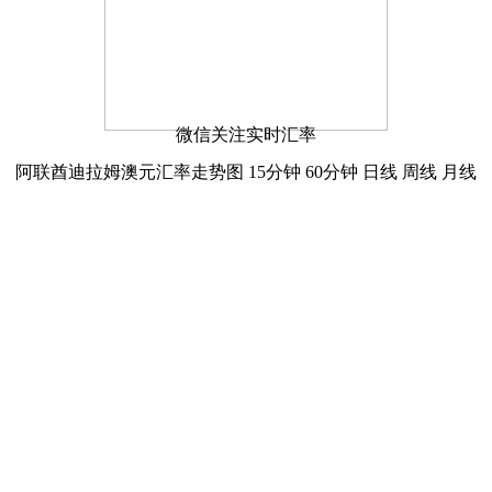
微信关注实时汇率
阿联酋迪拉姆澳元汇率走势图
15分钟
60分钟
日线
周线
月线