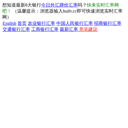
想知道最新8大银行
今日外汇牌价汇率
吗？
快来实时汇率网
吧！
（温馨提示：浏览器输入huilv.cc即可快速浏览实时汇率
网）
English
首页
农业银行汇率
中国人民银行汇率
招商银行汇率
交通银行汇率
工商银行汇率
最新汇率
意见建议